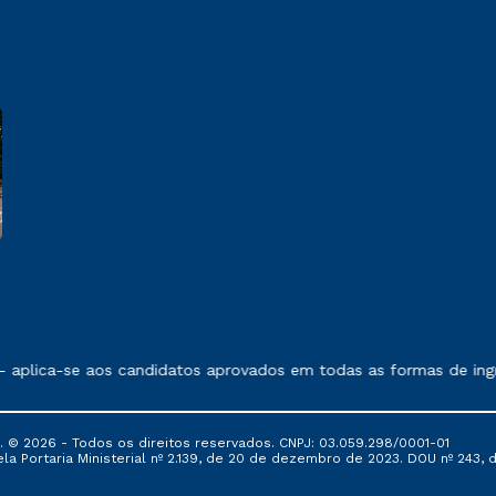
 exposto no contrato de prestação de serviços.
 aplica-se aos candidatos aprovados em todas as formas de ingr
© 2026 - Todos os direitos reservados. CNPJ: 03.059.298/0001-01
 Portaria Ministerial nº 2.139, de 20 de dezembro de 2023. DOU nº 243, de