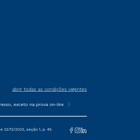
abrir todas as condições vigentes
esso, exceto na prova on-line ou agendada, que ofertam bolsas d
**Semipresencial é um formato do E
 22/12/2023, seção 1, p. 45.