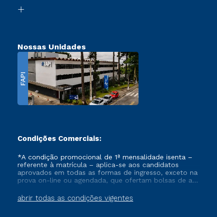
Biblioteca
Transferência
Nossas Unidades
FAPI
Condições Comerciais:
*A condição promocional de 1ª mensalidade isenta –
referente à matrícula – aplica-se aos candidatos
aprovados em todas as formas de ingresso, exceto na
prova on-line ou agendada, que ofertam bolsas de até
50% de desconto, ambos ingressantes no semestre
vigente, que ainda não tenham efetivado e/ou não
abrir todas as condições vigentes
tenham cancelado ou trancado sua matrícula em uma
das Instituições da Cruzeiro do Sul Educacional, no