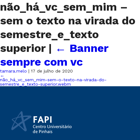
não_há_vc_sem_mim –
sem o texto na virada do
semestre_e_texto
superior
|
←
Banner
sempre com vc
tamara.melo
|
17 de julho de 2020
←
não_há_vc_sem_mim-sem-o-texto-na-virada-do-
semestre_e_texto-superior.webm