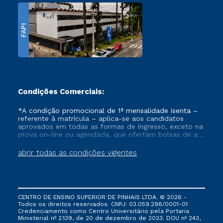
FAPI
Condições Comerciais:
*A condição promocional de 1ª mensalidade isenta –
referente à matrícula – aplica-se aos candidatos
aprovados em todas as formas de ingresso, exceto na
prova on-line ou agendada, que ofertam bolsas de até
50% de desconto, ambos ingressantes no semestre
vigente, que ainda não tenham efetivado e/ou não
abrir todas as condições vigentes
tenham cancelado ou trancado sua matrícula em uma
das Instituições da Cruzeiro do Sul Educacional, no
período de um ano. Tais condições não se aplicam
aos cursos de Medicina, e também para matriculados
via FIES, Prouni e outros programas governamentais, e
CENTRO DE ENSINO SUPERIOR DE PINHAIS LTDA. © 2026 -
não se acumula com nenhuma outra campanha
Todos os direitos reservados. CNPJ: 03.059.298/0001-01
ofertada pela Instituição.
Credenciamento como Centro Universitário pela Portaria
Ministerial nº 2.139, de 20 de dezembro de 2023. DOU nº 243,