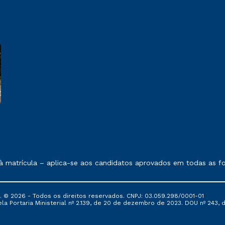
 exposto no contrato de prestação de serviços.
 matrícula – aplica-se aos candidatos aprovados em todas as fo
© 2026 - Todos os direitos reservados. CNPJ: 03.059.298/0001-01
 Portaria Ministerial nº 2.139, de 20 de dezembro de 2023. DOU nº 243, de