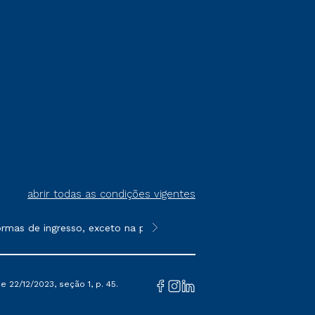
abrir todas as condições vigentes
rmas de ingresso, exceto na prova on-line ou agendada, que ofer
**Semipresencial é um formato do E
 22/12/2023, seção 1, p. 45.