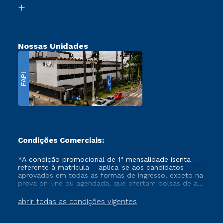
Biblioteca
Transferência
Nossas Unidades
FAPI
Condições Comerciais:
*A condição promocional de 1ª mensalidade isenta –
referente à matrícula – aplica-se aos candidatos
aprovados em todas as formas de ingresso, exceto na
prova on-line ou agendada, que ofertam bolsas de até
50% de desconto, ambos ingressantes no semestre
vigente, que ainda não tenham efetivado e/ou não
abrir todas as condições vigentes
tenham cancelado ou trancado sua matrícula em uma
das Instituições da Cruzeiro do Sul Educacional, no