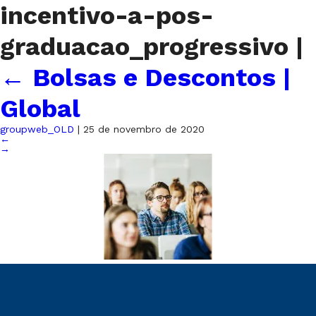
incentivo-a-pos-
graduacao_progressivo
|
←
Bolsas e Descontos |
Global
groupweb_OLD
|
25 de novembro de 2020
←
→