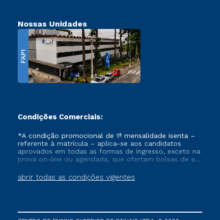
Nossas Unidades
FAPI
Condições Comerciais:
*A condição promocional de 1ª mensalidade isenta –
referente à matrícula – aplica-se aos candidatos
aprovados em todas as formas de ingresso, exceto na
prova on-line ou agendada, que ofertam bolsas de até
50% de desconto, ambos ingressantes no semestre
vigente, que ainda não tenham efetivado e/ou não
abrir todas as condições vigentes
tenham cancelado ou trancado sua matrícula em uma
das Instituições da Cruzeiro do Sul Educacional, no
período de um ano. Tais condições não se aplicam
aos cursos de Medicina, e também para matriculados
via FIES, Prouni e outros programas governamentais, e