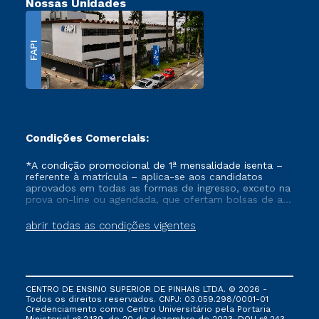
Nossas Unidades
FAPI
Condições Comerciais:
*A condição promocional de 1ª mensalidade isenta –
referente à matrícula – aplica-se aos candidatos
aprovados em todas as formas de ingresso, exceto na
prova on-line ou agendada, que ofertam bolsas de até
50% de desconto, ambos ingressantes no semestre
vigente, que ainda não tenham efetivado e/ou não
abrir todas as condições vigentes
tenham cancelado ou trancado sua matrícula em uma
das Instituições da Cruzeiro do Sul Educacional, no
período de um ano. Tais condições não se aplicam
aos cursos de Medicina, e também para matriculados
via FIES, Prouni e outros programas governamentais, e
CENTRO DE ENSINO SUPERIOR DE PINHAIS LTDA. © 2026 -
não se acumula com nenhuma outra campanha
Todos os direitos reservados. CNPJ: 03.059.298/0001-01
ofertada pela Instituição.
Credenciamento como Centro Universitário pela Portaria