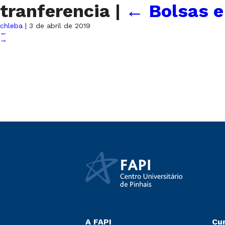
tranferencia
|
←
Bolsas e
chleba
|
3 de abril de 2019
←
→
A FAPI
Cu