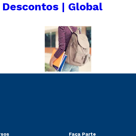
 Descontos | Global
rsos
Faça Parte