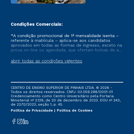
Condições Comerciais:
*A condição promocional de 1ª mensalidade isenta –
referente à matrícula – aplica-se aos candidatos
aprovados em todas as formas de ingresso, exceto na
prova on-line ou agendada, que ofertam bolsas de até
50% de desconto, ambos ingressantes no semestre
vigente, que ainda não tenham efetivado e/ou não
abrir todas as condições vigentes
tenham cancelado ou trancado sua matrícula em uma
das Instituições da Cruzeiro do Sul Educacional, no
período de um ano. Tais condições não se aplicam
aos cursos de Medicina, e também para matriculados
via FIES, Prouni e outros programas governamentais, e
CENTRO DE ENSINO SUPERIOR DE PINHAIS LTDA. © 2026 -
não se acumula com nenhuma outra campanha
Todos os direitos reservados. CNPJ: 03.059.298/0001-01
ofertada pela Instituição.
Credenciamento como Centro Universitário pela Portaria
Ministerial nº 2.139, de 20 de dezembro de 2023. DOU nº 243,
de 22/12/2023, seção 1, p. 45.
Política de Privacidade
Política de Cookies