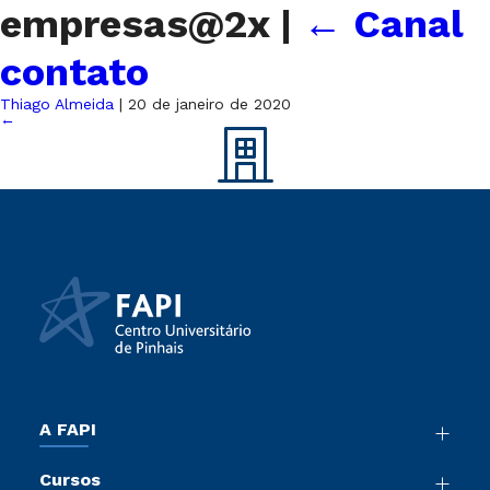
empresas@2x
|
←
Canal
contato
Thiago Almeida
|
20 de janeiro de 2020
←
A FAPI
Nossa História
Cursos
Sala de Imprensa