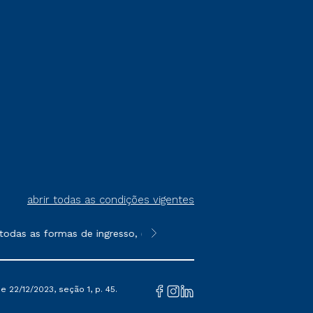
abrir todas as condições vigentes
odas as formas de ingresso, exceto na prova on-line ou agendad
**Semipresencial é um formato do E
 22/12/2023, seção 1, p. 45.