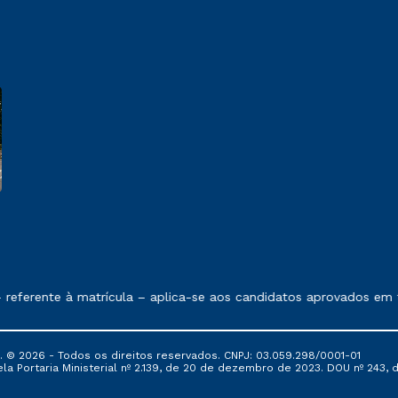
 exposto no contrato de prestação de serviços.
eferente à matrícula – aplica-se aos candidatos aprovados em t
© 2026 - Todos os direitos reservados. CNPJ: 03.059.298/0001-01
 Portaria Ministerial nº 2.139, de 20 de dezembro de 2023. DOU nº 243, de