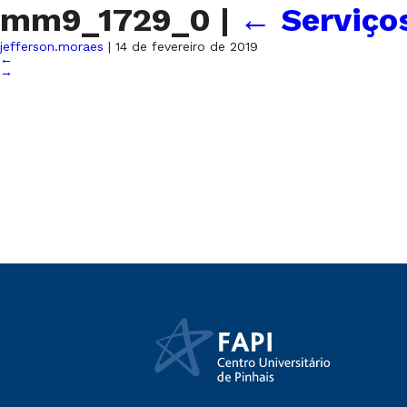
mm9_1729_0
|
←
Serviço
jefferson.moraes
|
14 de fevereiro de 2019
←
→