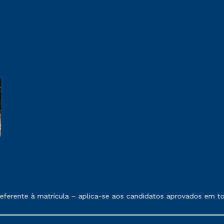
 exposto no contrato de prestação de serviços.
ferente à matrícula – aplica-se aos candidatos aprovados em tod