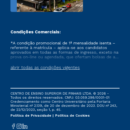
Condições Comerciais:
*A condição promocional de 1ª mensalidade isenta –
referente à matrícula – aplica-se aos candidatos
aprovados em todas as formas de ingresso, exceto na
prova on-line ou agendada, que ofertam bolsas de até
50% de desconto, ambos ingressantes no semestre
vigente, que ainda não tenham efetivado e/ou não
abrir todas as condições vigentes
tenham cancelado ou trancado sua matrícula em uma
das Instituições da Cruzeiro do Sul Educacional, no
período de um ano. Tais condições não se aplicam
aos cursos de Medicina, e também para matriculados
via FIES, Prouni e outros programas governamentais, e
CENTRO DE ENSINO SUPERIOR DE PINHAIS LTDA. © 2026 -
não se acumula com nenhuma outra campanha
Todos os direitos reservados. CNPJ: 03.059.298/0001-01
ofertada pela Instituição.
Credenciamento como Centro Universitário pela Portaria
Ministerial nº 2.139, de 20 de dezembro de 2023. DOU nº 243,
de 22/12/2023, seção 1, p. 45.
Política de Privacidade
Política de Cookies