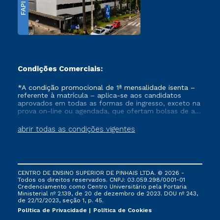
FAPI
Condições Comerciais:
*A condição promocional de 1ª mensalidade isenta –
referente à matrícula – aplica-se aos candidatos
aprovados em todas as formas de ingresso, exceto na
prova on-line ou agendada, que ofertam bolsas de até
50% de desconto, ambos ingressantes no semestre
vigente, que ainda não tenham efetivado e/ou não
abrir todas as condições vigentes
tenham cancelado ou trancado sua matrícula em uma
das Instituições da Cruzeiro do Sul Educacional, no
período de um ano. Tais condições não se aplicam
aos cursos de Medicina, e também para matriculados
via FIES, Prouni e outros programas governamentais, e
CENTRO DE ENSINO SUPERIOR DE PINHAIS LTDA. © 2026 -
não se acumula com nenhuma outra campanha
Todos os direitos reservados. CNPJ: 03.059.298/0001-01
ofertada pela Instituição.
Credenciamento como Centro Universitário pela Portaria
Ministerial nº 2.139, de 20 de dezembro de 2023. DOU nº 243,
de 22/12/2023, seção 1, p. 45.
Política de Privacidade
Política de Cookies