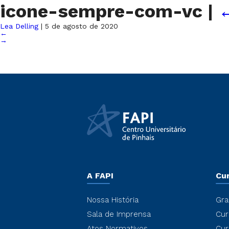
icone-sempre-com-vc
|
Lea Delling
|
5 de agosto de 2020
←
→
A FAPI
Cu
Nossa História
Gra
Sala de Imprensa
Cur
Atos Normativos
Cur