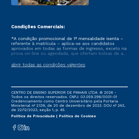
Condições Comerciais:
*A condição promocional de 1ª mensalidade isenta –
referente à matrícula – aplica-se aos candidatos
aprovados em todas as formas de ingresso, exceto na
prova on-line ou agendada, que ofertam bolsas de até
50% de desconto, ambos ingressantes no semestre
vigente, que ainda não tenham efetivado e/ou não
abrir todas as condições vigentes
tenham cancelado ou trancado sua matrícula em uma
das Instituições da Cruzeiro do Sul Educacional, no
período de um ano. Tais condições não se aplicam
aos cursos de Medicina, e também para matriculados
via FIES, Prouni e outros programas governamentais, e
CENTRO DE ENSINO SUPERIOR DE PINHAIS LTDA. © 2026 -
não se acumula com nenhuma outra campanha
Todos os direitos reservados. CNPJ: 03.059.298/0001-01
ofertada pela Instituição.
Credenciamento como Centro Universitário pela Portaria
Ministerial nº 2.139, de 20 de dezembro de 2023. DOU nº 243,
de 22/12/2023, seção 1, p. 45.
Política de Privacidade
Política de Cookies