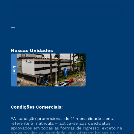
Ingresso via Enem
Canais de Atendimento
Retorne ao Curso
Acessibilidade
Segunda Graduação
Biblioteca
Transferência
Nossas Unidades
FAPI
Condições Comerciais:
*A condição promocional de 1ª mensalidade isenta –
referente à matrícula – aplica-se aos candidatos
aprovados em todas as formas de ingresso, exceto na
prova on-line ou agendada, que ofertam bolsas de até