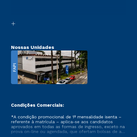
Canais de Atendimento
Retorne ao Curso
Acessibilidade
Segunda Graduação
Biblioteca
Transferência
Nossas Unidades
FAPI
Condições Comerciais:
*A condição promocional de 1ª mensalidade isenta –
referente à matrícula – aplica-se aos candidatos
aprovados em todas as formas de ingresso, exceto na
prova on-line ou agendada, que ofertam bolsas de até
50% de desconto, ambos ingressantes no semestre