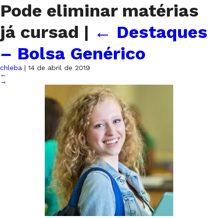
Pode eliminar matérias
já cursad
|
←
Destaques
– Bolsa Genérico
chleba
|
14 de abril de 2019
←
→