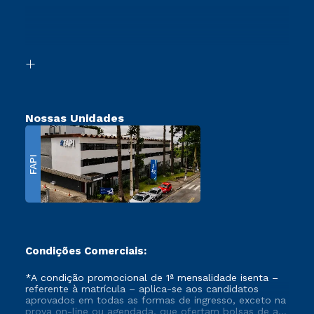
Ingresso via Enem
Canais de Atendimento
Retorne ao Curso
Acessibilidade
Segunda Graduação
Biblioteca
Transferência
Nossas Unidades
FAPI
Condições Comerciais:
*A condição promocional de 1ª mensalidade isenta –
referente à matrícula – aplica-se aos candidatos
aprovados em todas as formas de ingresso, exceto na
prova on-line ou agendada, que ofertam bolsas de até