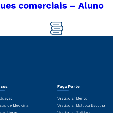
ues comerciais – Aluno
rsos
Faça Parte
duação
Vestibular Mérito
sos de Medicina
Vestibular Múltipla Escolha
sos Livres
Vestibular Solidário