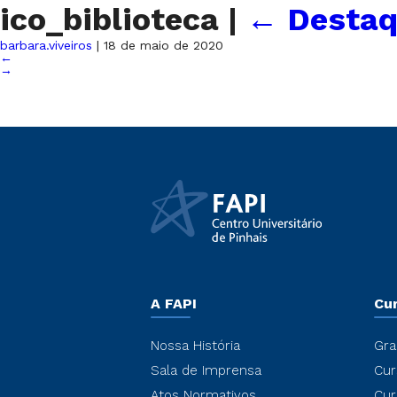
ico_biblioteca
|
←
Destaq
barbara.viveiros
|
18 de maio de 2020
←
→
A FAPI
Cu
Nossa História
Gra
Sala de Imprensa
Cur
Atos Normativos
Cur