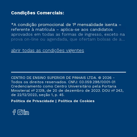
Condições Comerciais:
*A condição promocional de 1ª mensalidade isenta –
referente à matrícula – aplica-se aos candidatos
aprovados em todas as formas de ingresso, exceto na
prova on-line ou agendada, que ofertam bolsas de até
50% de desconto, ambos ingressantes no semestre
vigente, que ainda não tenham efetivado e/ou não
abrir todas as condições vigentes
tenham cancelado ou trancado sua matrícula em uma
das Instituições da Cruzeiro do Sul Educacional, no
período de um ano. Tais condições não se aplicam
aos cursos de Medicina, e também para matriculados
via FIES, Prouni e outros programas governamentais, e
CENTRO DE ENSINO SUPERIOR DE PINHAIS LTDA. © 2026 -
não se acumula com nenhuma outra campanha
Todos os direitos reservados. CNPJ: 03.059.298/0001-01
ofertada pela Instituição.
Credenciamento como Centro Universitário pela Portaria
Ministerial nº 2.139, de 20 de dezembro de 2023. DOU nº 243,
de 22/12/2023, seção 1, p. 45.
Política de Privacidade
Política de Cookies