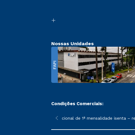
Nossas Unidades
FAPI
Condições Comerciais:
 poderão sofrer alterações nos períodos de rematrícula conforme
*A condição promocional de 1ª mensalidade isenta – ref