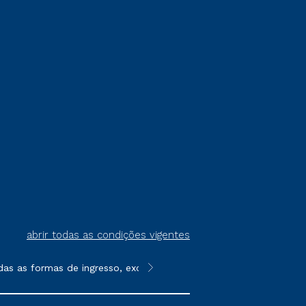
abrir todas as condições vigentes
s as formas de ingresso, exceto na prova on-line ou agendada, 
**Semipresencial é um formato do E