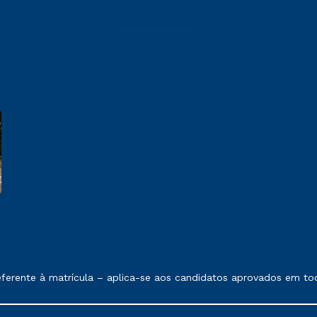
 exposto no contrato de prestação de serviços.
erente à matrícula – aplica-se aos candidatos aprovados em toda