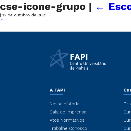
cse-icone-grupo
|
←
Esco
|
15 de outubro de 2021
←
→
A FAPI
Cu
Nossa História
Gra
Sala de Imprensa
Cur
Atos Normativos
Cur
Trabalhe Conosco
Cur