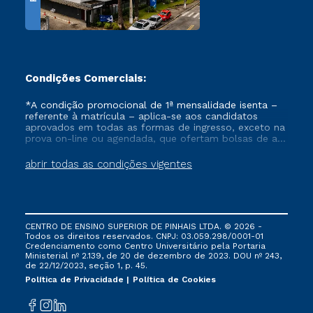
Condições Comerciais:
*A condição promocional de 1ª mensalidade isenta –
referente à matrícula – aplica-se aos candidatos
aprovados em todas as formas de ingresso, exceto na
prova on-line ou agendada, que ofertam bolsas de até
50% de desconto, ambos ingressantes no semestre
vigente, que ainda não tenham efetivado e/ou não
abrir todas as condições vigentes
tenham cancelado ou trancado sua matrícula em uma
das Instituições da Cruzeiro do Sul Educacional, no
período de um ano. Tais condições não se aplicam
aos cursos de Medicina, e também para matriculados
via FIES, Prouni e outros programas governamentais, e
CENTRO DE ENSINO SUPERIOR DE PINHAIS LTDA. © 2026 -
não se acumula com nenhuma outra campanha
Todos os direitos reservados. CNPJ: 03.059.298/0001-01
ofertada pela Instituição.
Credenciamento como Centro Universitário pela Portaria
Ministerial nº 2.139, de 20 de dezembro de 2023. DOU nº 243,
de 22/12/2023, seção 1, p. 45.
Política de Privacidade
Política de Cookies