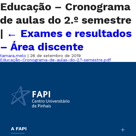
Educação – Cronograma
de aulas do 2.º semestre
|
←
Exames e resultados
– Área discente
tamara.melo
|
28 de setembro de 2019
Educação-Cronograma-de-aulas-do-2.º-semestre.pdf
A FAPI