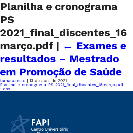
Planilha e cronograma
PS
2021_final_discentes_16
março.pdf
|
←
Exames e
resultados – Mestrado
em Promoção de Saúde
tamara.melo
|
13 de abril de 2021
Planilha-e-cronograma-PS-2021_final_discentes_16março.pdf-
1.xlsx