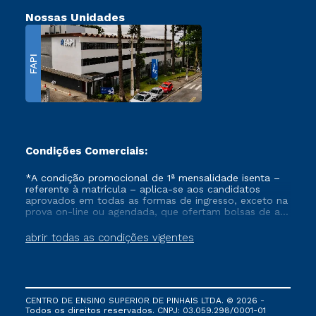
Nossas Unidades
FAPI
Condições Comerciais:
*A condição promocional de 1ª mensalidade isenta –
referente à matrícula – aplica-se aos candidatos
aprovados em todas as formas de ingresso, exceto na
prova on-line ou agendada, que ofertam bolsas de até
50% de desconto, ambos ingressantes no semestre
vigente, que ainda não tenham efetivado e/ou não
abrir todas as condições vigentes
tenham cancelado ou trancado sua matrícula em uma
das Instituições da Cruzeiro do Sul Educacional, no
período de um ano. Tais condições não se aplicam
aos cursos de Medicina, e também para matriculados
via FIES, Prouni e outros programas governamentais, e
CENTRO DE ENSINO SUPERIOR DE PINHAIS LTDA. © 2026 -
não se acumula com nenhuma outra campanha
Todos os direitos reservados. CNPJ: 03.059.298/0001-01
ofertada pela Instituição.