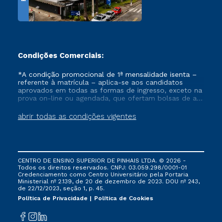
Condições Comerciais:
*A condição promocional de 1ª mensalidade isenta –
referente à matrícula – aplica-se aos candidatos
aprovados em todas as formas de ingresso, exceto na
prova on-line ou agendada, que ofertam bolsas de até
50% de desconto, ambos ingressantes no semestre
vigente, que ainda não tenham efetivado e/ou não
abrir todas as condições vigentes
tenham cancelado ou trancado sua matrícula em uma
das Instituições da Cruzeiro do Sul Educacional, no
período de um ano. Tais condições não se aplicam
aos cursos de Medicina, e também para matriculados
via FIES, Prouni e outros programas governamentais, e
CENTRO DE ENSINO SUPERIOR DE PINHAIS LTDA. © 2026 -
não se acumula com nenhuma outra campanha
Todos os direitos reservados. CNPJ: 03.059.298/0001-01
ofertada pela Instituição.
Credenciamento como Centro Universitário pela Portaria
Ministerial nº 2.139, de 20 de dezembro de 2023. DOU nº 243,
de 22/12/2023, seção 1, p. 45.
Política de Privacidade
Política de Cookies