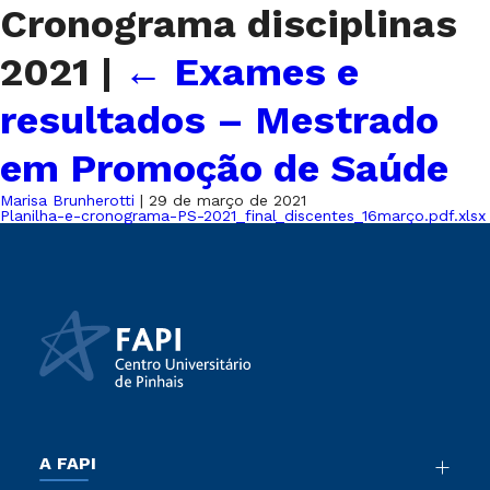
Cronograma disciplinas
2021
|
←
Exames e
resultados – Mestrado
em Promoção de Saúde
Marisa Brunherotti
|
29 de março de 2021
Planilha-e-cronograma-PS-2021_final_discentes_16março.pdf.xlsx
A FAPI