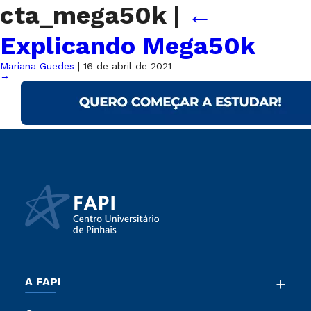
cta_mega50k
|
←
Explicando Mega50k
Mariana Guedes
|
16 de abril de 2021
→
A FAPI
Nossa História