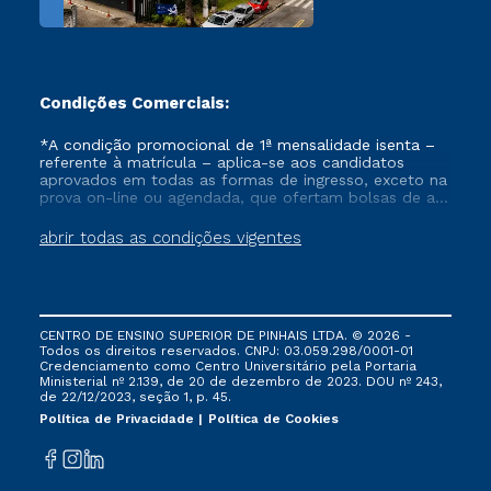
Condições Comerciais:
*A condição promocional de 1ª mensalidade isenta –
referente à matrícula – aplica-se aos candidatos
aprovados em todas as formas de ingresso, exceto na
prova on-line ou agendada, que ofertam bolsas de até
50% de desconto, ambos ingressantes no semestre
vigente, que ainda não tenham efetivado e/ou não
abrir todas as condições vigentes
tenham cancelado ou trancado sua matrícula em uma
das Instituições da Cruzeiro do Sul Educacional, no
período de um ano. Tais condições não se aplicam
aos cursos de Medicina, e também para matriculados
via FIES, Prouni e outros programas governamentais, e
CENTRO DE ENSINO SUPERIOR DE PINHAIS LTDA. © 2026 -
não se acumula com nenhuma outra campanha
Todos os direitos reservados. CNPJ: 03.059.298/0001-01
ofertada pela Instituição.
Credenciamento como Centro Universitário pela Portaria
Ministerial nº 2.139, de 20 de dezembro de 2023. DOU nº 243,
de 22/12/2023, seção 1, p. 45.
Política de Privacidade
Política de Cookies