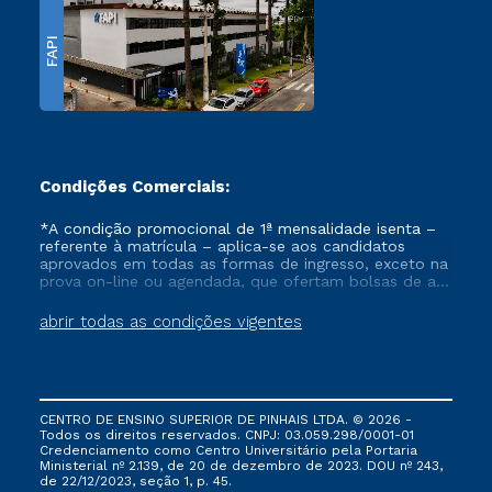
FAPI
Condições Comerciais:
*A condição promocional de 1ª mensalidade isenta –
referente à matrícula – aplica-se aos candidatos
aprovados em todas as formas de ingresso, exceto na
prova on-line ou agendada, que ofertam bolsas de até
50% de desconto, ambos ingressantes no semestre
vigente, que ainda não tenham efetivado e/ou não
abrir todas as condições vigentes
tenham cancelado ou trancado sua matrícula em uma
das Instituições da Cruzeiro do Sul Educacional, no
período de um ano. Tais condições não se aplicam
aos cursos de Medicina, e também para matriculados
via FIES, Prouni e outros programas governamentais, e
CENTRO DE ENSINO SUPERIOR DE PINHAIS LTDA. © 2026 -
não se acumula com nenhuma outra campanha
Todos os direitos reservados. CNPJ: 03.059.298/0001-01
ofertada pela Instituição.
Credenciamento como Centro Universitário pela Portaria
Ministerial nº 2.139, de 20 de dezembro de 2023. DOU nº 243,
de 22/12/2023, seção 1, p. 45.