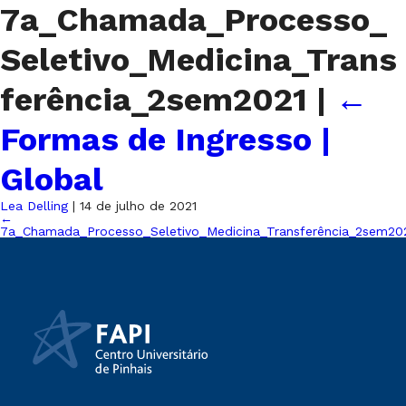
7a_Chamada_Processo_
Seletivo_Medicina_Trans
ferência_2sem2021
|
←
Formas de Ingresso |
Global
Lea Delling
|
14 de julho de 2021
←
7a_Chamada_Processo_Seletivo_Medicina_Transferência_2sem20