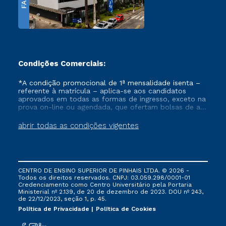
FAPI
Condições Comerciais:
*A condição promocional de 1ª mensalidade isenta –
referente à matrícula – aplica-se aos candidatos
aprovados em todas as formas de ingresso, exceto na
prova on-line ou agendada, que ofertam bolsas de até
50% de desconto, ambos ingressantes no semestre
vigente, que ainda não tenham efetivado e/ou não
abrir todas as condições vigentes
tenham cancelado ou trancado sua matrícula em uma
das Instituições da Cruzeiro do Sul Educacional, no
período de um ano. Tais condições não se aplicam
aos cursos de Medicina, e também para matriculados
via FIES, Prouni e outros programas governamentais, e
CENTRO DE ENSINO SUPERIOR DE PINHAIS LTDA. © 2026 -
não se acumula com nenhuma outra campanha
Todos os direitos reservados. CNPJ: 03.059.298/0001-01
ofertada pela Instituição.
Credenciamento como Centro Universitário pela Portaria
Ministerial nº 2.139, de 20 de dezembro de 2023. DOU nº 243,
de 22/12/2023, seção 1, p. 45.
Política de Privacidade
Política de Cookies