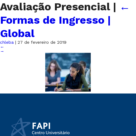
Avaliação Presencial
|
←
Formas de Ingresso |
Global
chleba
|
27 de fevereiro de 2019
←
→