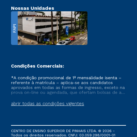
Nossas Unidades
FAPI
Condições Comerciais:
*A condição promocional de 1ª mensalidade isenta –
referente à matrícula – aplica-se aos candidatos
aprovados em todas as formas de ingresso, exceto na
prova on-line ou agendada, que ofertam bolsas de até
50% de desconto, ambos ingressantes no semestre
vigente, que ainda não tenham efetivado e/ou não
abrir todas as condições vigentes
tenham cancelado ou trancado sua matrícula em uma
das Instituições da Cruzeiro do Sul Educacional, no
período de um ano. Tais condições não se aplicam
aos cursos de Medicina, e também para matriculados
via FIES, Prouni e outros programas governamentais, e
CENTRO DE ENSINO SUPERIOR DE PINHAIS LTDA. © 2026 -
não se acumula com nenhuma outra campanha
Todos os direitos reservados. CNPJ: 03.059.298/0001-01
ofertada pela Instituição.