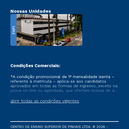
Nossas Unidades
FAPI
Condições Comerciais:
*A condição promocional de 1ª mensalidade isenta –
referente à matrícula – aplica-se aos candidatos
aprovados em todas as formas de ingresso, exceto na
prova on-line ou agendada, que ofertam bolsas de até
50% de desconto, ambos ingressantes no semestre
vigente, que ainda não tenham efetivado e/ou não
abrir todas as condições vigentes
tenham cancelado ou trancado sua matrícula em uma
das Instituições da Cruzeiro do Sul Educacional, no
período de um ano. Tais condições não se aplicam
aos cursos de Medicina, e também para matriculados
via FIES, Prouni e outros programas governamentais, e
CENTRO DE ENSINO SUPERIOR DE PINHAIS LTDA. © 2026 -
não se acumula com nenhuma outra campanha