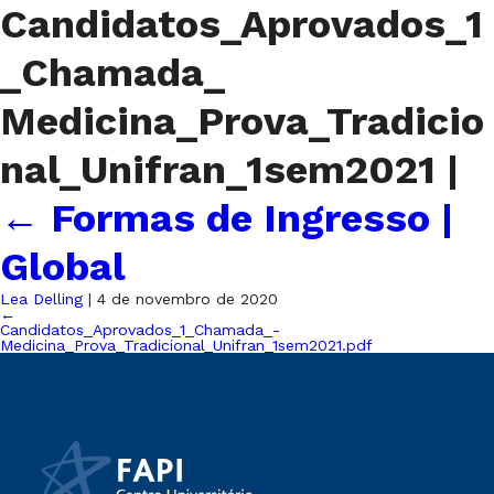
Candidatos_Aprovados_1
_Chamada_
Medicina_Prova_Tradicio
nal_Unifran_1sem2021
|
←
Formas de Ingresso |
Global
Lea Delling
|
4 de novembro de 2020
←
Candidatos_Aprovados_1_Chamada_-
Medicina_Prova_Tradicional_Unifran_1sem2021.pdf