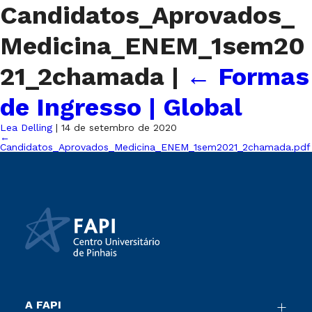
Candidatos_Aprovados_
Medicina_ENEM_1sem20
21_2chamada
|
←
Formas
de Ingresso | Global
Lea Delling
|
14 de setembro de 2020
←
Candidatos_Aprovados_Medicina_ENEM_1sem2021_2chamada.pdf
A FAPI