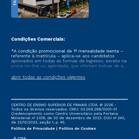
FAPI
Condições Comerciais:
*A condição promocional de 1ª mensalidade isenta –
referente à matrícula – aplica-se aos candidatos
aprovados em todas as formas de ingresso, exceto na
prova on-line ou agendada, que ofertam bolsas de até
50% de desconto, ambos ingressantes no semestre
vigente, que ainda não tenham efetivado e/ou não
abrir todas as condições vigentes
tenham cancelado ou trancado sua matrícula em uma
das Instituições da Cruzeiro do Sul Educacional, no
período de um ano. Tais condições não se aplicam
aos cursos de Medicina, e também para matriculados
via FIES, Prouni e outros programas governamentais, e
CENTRO DE ENSINO SUPERIOR DE PINHAIS LTDA. © 2026 -
não se acumula com nenhuma outra campanha
Todos os direitos reservados. CNPJ: 03.059.298/0001-01
ofertada pela Instituição.
Credenciamento como Centro Universitário pela Portaria
Ministerial nº 2.139, de 20 de dezembro de 2023. DOU nº 243,
de 22/12/2023, seção 1, p. 45.
Política de Privacidade
Política de Cookies