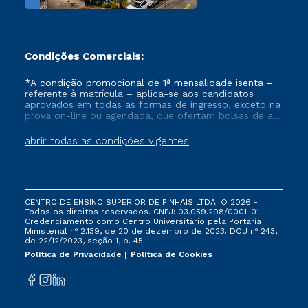
Condições Comerciais:
*A condição promocional de 1ª mensalidade isenta –
referente à matrícula – aplica-se aos candidatos
aprovados em todas as formas de ingresso, exceto na
prova on-line ou agendada, que ofertam bolsas de até
50% de desconto, ambos ingressantes no semestre
vigente, que ainda não tenham efetivado e/ou não
abrir todas as condições vigentes
tenham cancelado ou trancado sua matrícula em uma
das Instituições da Cruzeiro do Sul Educacional, no
período de um ano. Tais condições não se aplicam
aos cursos de Medicina, e também para matriculados
via FIES, Prouni e outros programas governamentais, e
CENTRO DE ENSINO SUPERIOR DE PINHAIS LTDA. © 2026 -
não se acumula com nenhuma outra campanha
Todos os direitos reservados. CNPJ: 03.059.298/0001-01
ofertada pela Instituição.
Credenciamento como Centro Universitário pela Portaria
Ministerial nº 2.139, de 20 de dezembro de 2023. DOU nº 243,
de 22/12/2023, seção 1, p. 45.
Política de Privacidade
Política de Cookies