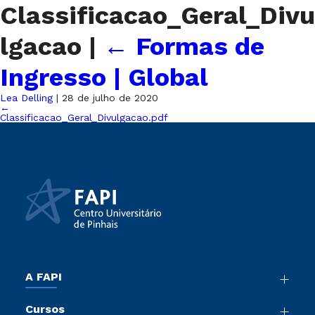
Classificacao_Geral_Divu
lgacao
|
←
Formas de
Ingresso | Global
Lea Delling
|
28 de julho de 2020
←
Classificacao_Geral_Divulgacao.pdf
A FAPI
Nossa História
Cursos
Sala de Imprensa