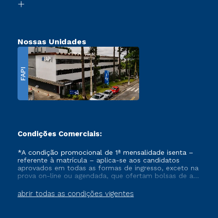
Transferência
Nossas Unidades
FAPI
Condições Comerciais:
*A condição promocional de 1ª mensalidade isenta –
referente à matrícula – aplica-se aos candidatos
aprovados em todas as formas de ingresso, exceto na
prova on-line ou agendada, que ofertam bolsas de até
50% de desconto, ambos ingressantes no semestre
vigente, que ainda não tenham efetivado e/ou não
abrir todas as condições vigentes
tenham cancelado ou trancado sua matrícula em uma
das Instituições da Cruzeiro do Sul Educacional, no
período de um ano. Tais condições não se aplicam