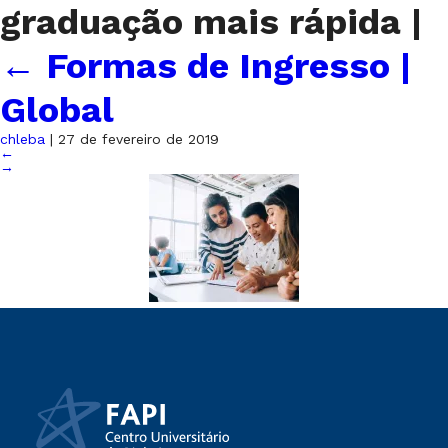
graduação mais rápida
|
←
Formas de Ingresso |
Global
chleba
|
27 de fevereiro de 2019
←
→