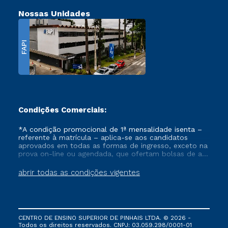
Nossas Unidades
FAPI
Condições Comerciais:
*A condição promocional de 1ª mensalidade isenta –
referente à matrícula – aplica-se aos candidatos
aprovados em todas as formas de ingresso, exceto na
prova on-line ou agendada, que ofertam bolsas de até
50% de desconto, ambos ingressantes no semestre
vigente, que ainda não tenham efetivado e/ou não
abrir todas as condições vigentes
tenham cancelado ou trancado sua matrícula em uma
das Instituições da Cruzeiro do Sul Educacional, no
período de um ano. Tais condições não se aplicam
aos cursos de Medicina, e também para matriculados
via FIES, Prouni e outros programas governamentais, e
CENTRO DE ENSINO SUPERIOR DE PINHAIS LTDA. © 2026 -
não se acumula com nenhuma outra campanha
Todos os direitos reservados. CNPJ: 03.059.298/0001-01
ofertada pela Instituição.