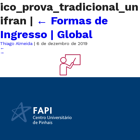
ico_prova_tradicional_un
ifran
|
←
Formas de
Ingresso | Global
Thiago Almeida
|
6 de dezembro de 2019
←
→