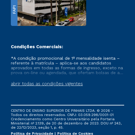
FAPI
Condições Comerciais:
*A condição promocional de 1ª mensalidade isenta –
referente à matrícula – aplica-se aos candidatos
aprovados em todas as formas de ingresso, exceto na
prova on-line ou agendada, que ofertam bolsas de até
50% de desconto, ambos ingressantes no semestre
vigente, que ainda não tenham efetivado e/ou não
abrir todas as condições vigentes
tenham cancelado ou trancado sua matrícula em uma
das Instituições da Cruzeiro do Sul Educacional, no
período de um ano. Tais condições não se aplicam
aos cursos de Medicina, e também para matriculados
via FIES, Prouni e outros programas governamentais, e
CENTRO DE ENSINO SUPERIOR DE PINHAIS LTDA. © 2026 -
não se acumula com nenhuma outra campanha
Todos os direitos reservados. CNPJ: 03.059.298/0001-01
ofertada pela Instituição.
Credenciamento como Centro Universitário pela Portaria
Ministerial nº 2.139, de 20 de dezembro de 2023. DOU nº 243,
de 22/12/2023, seção 1, p. 45.
Política de Privacidade
Política de Cookies