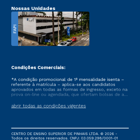
Nossas Unidades
FAPI
Condições Comerciais:
*A condição promocional de 1ª mensalidade isenta –
referente à matrícula – aplica-se aos candidatos
aprovados em todas as formas de ingresso, exceto na
prova on-line ou agendada, que ofertam bolsas de até
50% de desconto, ambos ingressantes no semestre
vigente, que ainda não tenham efetivado e/ou não
abrir todas as condições vigentes
tenham cancelado ou trancado sua matrícula em uma
das Instituições da Cruzeiro do Sul Educacional, no
período de um ano. Tais condições não se aplicam
aos cursos de Medicina, e também para matriculados
via FIES, Prouni e outros programas governamentais, e
CENTRO DE ENSINO SUPERIOR DE PINHAIS LTDA. © 2026 -
não se acumula com nenhuma outra campanha
Todos os direitos reservados. CNPJ: 03.059.298/0001-01
ofertada pela Instituição.