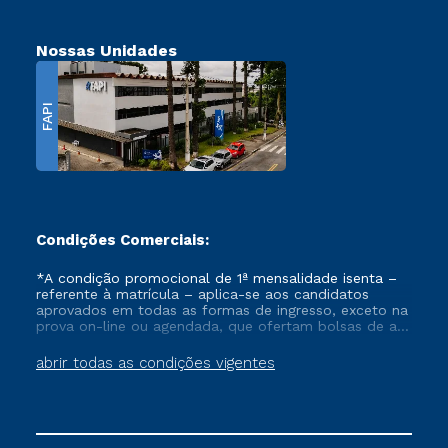
Nossas Unidades
FAPI
Condições Comerciais:
*A condição promocional de 1ª mensalidade isenta –
referente à matrícula – aplica-se aos candidatos
aprovados em todas as formas de ingresso, exceto na
prova on-line ou agendada, que ofertam bolsas de até
50% de desconto, ambos ingressantes no semestre
vigente, que ainda não tenham efetivado e/ou não
abrir todas as condições vigentes
tenham cancelado ou trancado sua matrícula em uma
das Instituições da Cruzeiro do Sul Educacional, no
período de um ano. Tais condições não se aplicam
aos cursos de Medicina, e também para matriculados
via FIES, Prouni e outros programas governamentais, e