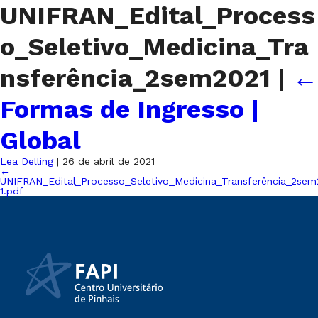
UNIFRAN_Edital_Process
o_Seletivo_Medicina_Tra
nsferência_2sem2021
|
←
Formas de Ingresso |
Global
Lea Delling
|
26 de abril de 2021
←
UNIFRAN_Edital_Processo_Seletivo_Medicina_Transferência_2sem
1.pdf