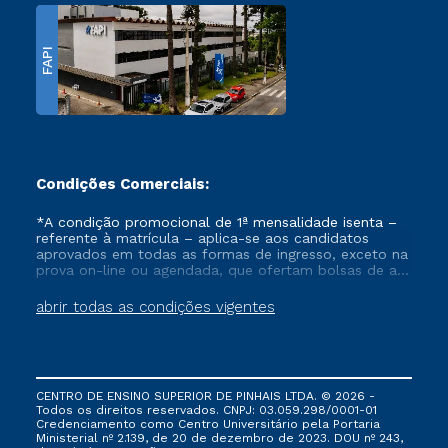
FAPI
Condições Comerciais:
*A condição promocional de 1ª mensalidade isenta –
referente à matrícula – aplica-se aos candidatos
aprovados em todas as formas de ingresso, exceto na
prova on-line ou agendada, que ofertam bolsas de até
50% de desconto, ambos ingressantes no semestre
vigente, que ainda não tenham efetivado e/ou não
abrir todas as condições vigentes
tenham cancelado ou trancado sua matrícula em uma
das Instituições da Cruzeiro do Sul Educacional, no
período de um ano. Tais condições não se aplicam
aos cursos de Medicina, e também para matriculados
via FIES, Prouni e outros programas governamentais, e
CENTRO DE ENSINO SUPERIOR DE PINHAIS LTDA. © 2026 -
não se acumula com nenhuma outra campanha
Todos os direitos reservados. CNPJ: 03.059.298/0001-01
ofertada pela Instituição.
Credenciamento como Centro Universitário pela Portaria
Ministerial nº 2.139, de 20 de dezembro de 2023. DOU nº 243,