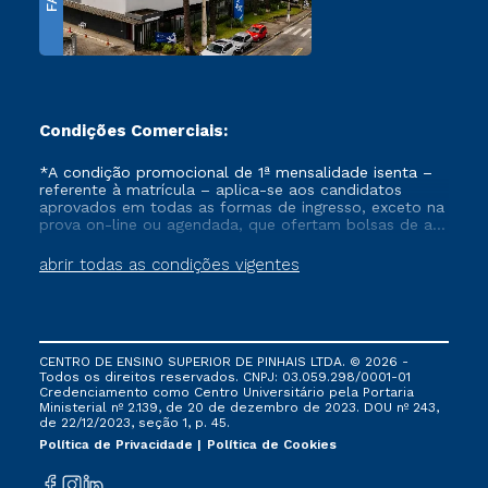
Condições Comerciais:
*A condição promocional de 1ª mensalidade isenta –
referente à matrícula – aplica-se aos candidatos
aprovados em todas as formas de ingresso, exceto na
prova on-line ou agendada, que ofertam bolsas de até
50% de desconto, ambos ingressantes no semestre
vigente, que ainda não tenham efetivado e/ou não
abrir todas as condições vigentes
tenham cancelado ou trancado sua matrícula em uma
das Instituições da Cruzeiro do Sul Educacional, no
período de um ano. Tais condições não se aplicam
aos cursos de Medicina, e também para matriculados
via FIES, Prouni e outros programas governamentais, e
CENTRO DE ENSINO SUPERIOR DE PINHAIS LTDA. © 2026 -
não se acumula com nenhuma outra campanha
Todos os direitos reservados. CNPJ: 03.059.298/0001-01
ofertada pela Instituição.
Credenciamento como Centro Universitário pela Portaria
Ministerial nº 2.139, de 20 de dezembro de 2023. DOU nº 243,
de 22/12/2023, seção 1, p. 45.
Política de Privacidade
Política de Cookies