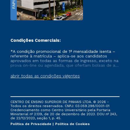
FAPI
Condições Comerciais:
*A condição promocional de 1ª mensalidade isenta –
referente à matrícula – aplica-se aos candidatos
aprovados em todas as formas de ingresso, exceto na
prova on-line ou agendada, que ofertam bolsas de até
50% de desconto, ambos ingressantes no semestre
vigente, que ainda não tenham efetivado e/ou não
abrir todas as condições vigentes
tenham cancelado ou trancado sua matrícula em uma
das Instituições da Cruzeiro do Sul Educacional, no
período de um ano. Tais condições não se aplicam
aos cursos de Medicina, e também para matriculados
via FIES, Prouni e outros programas governamentais, e
CENTRO DE ENSINO SUPERIOR DE PINHAIS LTDA. © 2026 -
não se acumula com nenhuma outra campanha
Todos os direitos reservados. CNPJ: 03.059.298/0001-01
ofertada pela Instituição.
Credenciamento como Centro Universitário pela Portaria
Ministerial nº 2.139, de 20 de dezembro de 2023. DOU nº 243,
de 22/12/2023, seção 1, p. 45.
Política de Privacidade
Política de Cookies