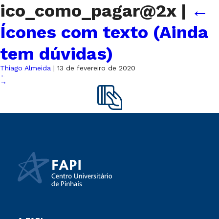
ico_como_pagar@2x
|
←
Ícones com texto (Ainda
tem dúvidas)
Thiago Almeida
|
13 de fevereiro de 2020
←
→