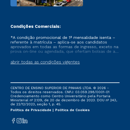
Condições Comerciais:
*A condição promocional de 1ª mensalidade isenta –
referente à matrícula – aplica-se aos candidatos
aprovados em todas as formas de ingresso, exceto na
prova on-line ou agendada, que ofertam bolsas de até
50% de desconto, ambos ingressantes no semestre
vigente, que ainda não tenham efetivado e/ou não
abrir todas as condições vigentes
tenham cancelado ou trancado sua matrícula em uma
das Instituições da Cruzeiro do Sul Educacional, no
período de um ano. Tais condições não se aplicam
aos cursos de Medicina, e também para matriculados
via FIES, Prouni e outros programas governamentais, e
CENTRO DE ENSINO SUPERIOR DE PINHAIS LTDA. © 2026 -
não se acumula com nenhuma outra campanha
Todos os direitos reservados. CNPJ: 03.059.298/0001-01
ofertada pela Instituição.
Credenciamento como Centro Universitário pela Portaria
Ministerial nº 2.139, de 20 de dezembro de 2023. DOU nº 243,
de 22/12/2023, seção 1, p. 45.
Política de Privacidade
Política de Cookies