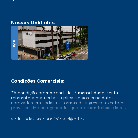
Nossas Unidades
FAPI
Condições Comerciais:
*A condição promocional de 1ª mensalidade isenta –
referente à matrícula – aplica-se aos candidatos
aprovados em todas as formas de ingresso, exceto na
prova on-line ou agendada, que ofertam bolsas de até
50% de desconto, ambos ingressantes no semestre
vigente, que ainda não tenham efetivado e/ou não
abrir todas as condições vigentes
tenham cancelado ou trancado sua matrícula em uma
das Instituições da Cruzeiro do Sul Educacional, no
período de um ano. Tais condições não se aplicam
aos cursos de Medicina, e também para matriculados