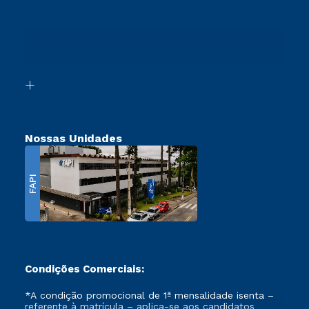
Vestibular Redação
Sou Ex-Aluno
Ingresso via Enem
Canais de Atendimento
Retorne ao Curso
Acessibilidade
Segunda Graduação
Biblioteca
Transferência
Nossas Unidades
FAPI
Condições Comerciais:
*A condição promocional de 1ª mensalidade isenta –
referente à matrícula – aplica-se aos candidatos