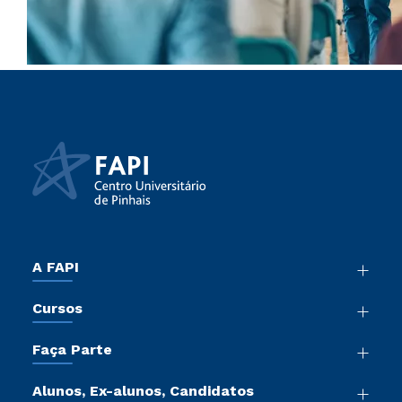
A FAPI
Nossa História
Cursos
Sala de Imprensa
Graduação
Atos Normativos
Faça Parte
Cursos de Medicina
Trabalhe Conosco
Vestibular Mérito
Cursos Livres
Sou Colaborador
Alunos, Ex-alunos, Candidatos
Vestibular Múltipla Escolha