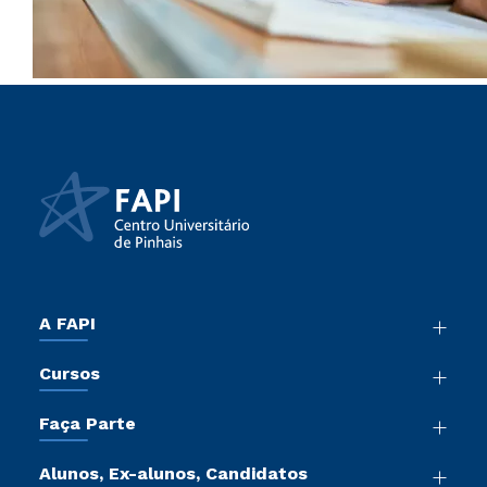
A FAPI
Nossa História
Cursos
Sala de Imprensa
Graduação
Atos Normativos
Faça Parte
Cursos de Medicina
Trabalhe Conosco
Vestibular Mérito
Cursos Livres
Sou Colaborador
Alunos, Ex-alunos, Candidatos
Vestibular Múltipla Escolha