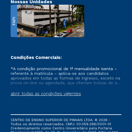
Nossas Unidades
FAPI
Condições Comerciais:
*A condição promocional de 1ª mensalidade isenta –
referente à matrícula – aplica-se aos candidatos
aprovados em todas as formas de ingresso, exceto na
prova on-line ou agendada, que ofertam bolsas de até
50% de desconto, ambos ingressantes no semestre
vigente, que ainda não tenham efetivado e/ou não
abrir todas as condições vigentes
tenham cancelado ou trancado sua matrícula em uma
das Instituições da Cruzeiro do Sul Educacional, no
período de um ano. Tais condições não se aplicam
aos cursos de Medicina, e também para matriculados
via FIES, Prouni e outros programas governamentais, e
CENTRO DE ENSINO SUPERIOR DE PINHAIS LTDA. © 2026 -
não se acumula com nenhuma outra campanha
Todos os direitos reservados. CNPJ: 03.059.298/0001-01
ofertada pela Instituição.
Credenciamento como Centro Universitário pela Portaria