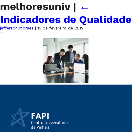
melhoresuniv
|
←
Indicadores de Qualidade
jefferson.moraes
|
15 de fevereiro de 2019
←
→