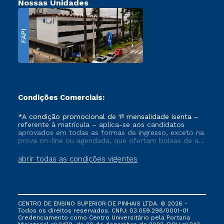
Nossas Unidades
FAPI
Condições Comerciais:
*A condição promocional de 1ª mensalidade isenta –
referente à matrícula – aplica-se aos candidatos
aprovados em todas as formas de ingresso, exceto na
prova on-line ou agendada, que ofertam bolsas de até
50% de desconto, ambos ingressantes no semestre
vigente, que ainda não tenham efetivado e/ou não
abrir todas as condições vigentes
tenham cancelado ou trancado sua matrícula em uma
das Instituições da Cruzeiro do Sul Educacional, no
período de um ano. Tais condições não se aplicam
aos cursos de Medicina, e também para matriculados
via FIES, Prouni e outros programas governamentais, e
CENTRO DE ENSINO SUPERIOR DE PINHAIS LTDA. © 2026 -
não se acumula com nenhuma outra campanha
Todos os direitos reservados. CNPJ: 03.059.298/0001-01
ofertada pela Instituição.
Credenciamento como Centro Universitário pela Portaria