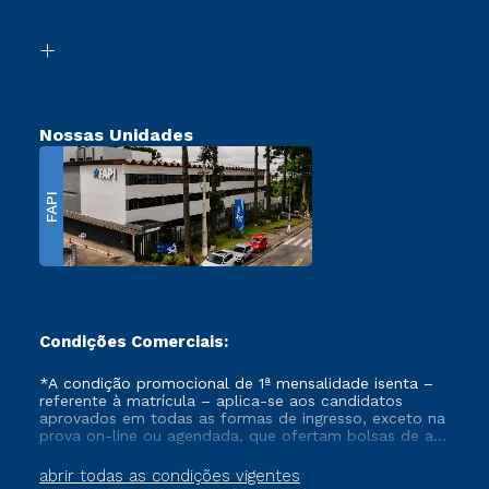
Acessibilidade
Segunda Graduação
Biblioteca
Transferência
Nossas Unidades
FAPI
Condições Comerciais:
*A condição promocional de 1ª mensalidade isenta –
referente à matrícula – aplica-se aos candidatos
aprovados em todas as formas de ingresso, exceto na
prova on-line ou agendada, que ofertam bolsas de até
50% de desconto, ambos ingressantes no semestre
vigente, que ainda não tenham efetivado e/ou não
abrir todas as condições vigentes
tenham cancelado ou trancado sua matrícula em uma