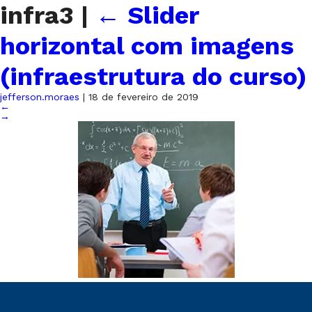
infra3
|
←
Slider
horizontal com imagens
(infraestrutura do curso)
jefferson.moraes
|
18 de fevereiro de 2019
←
→