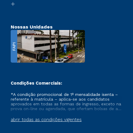
Transferência
Nossas Unidades
FAPI
Condições Comerciais:
*A condição promocional de 1ª mensalidade isenta –
referente à matrícula – aplica-se aos candidatos
aprovados em todas as formas de ingresso, exceto na
prova on-line ou agendada, que ofertam bolsas de até
50% de desconto, ambos ingressantes no semestre
vigente, que ainda não tenham efetivado e/ou não
abrir todas as condições vigentes
tenham cancelado ou trancado sua matrícula em uma
das Instituições da Cruzeiro do Sul Educacional, no
período de um ano. Tais condições não se aplicam