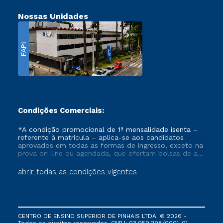
Nossas Unidades
FAPI
Condições Comerciais:
*A condição promocional de 1ª mensalidade isenta –
referente à matrícula – aplica-se aos candidatos
aprovados em todas as formas de ingresso, exceto na
prova on-line ou agendada, que ofertam bolsas de até
50% de desconto, ambos ingressantes no semestre
vigente, que ainda não tenham efetivado e/ou não
abrir todas as condições vigentes
tenham cancelado ou trancado sua matrícula em uma
das Instituições da Cruzeiro do Sul Educacional, no
período de um ano. Tais condições não se aplicam
aos cursos de Medicina, e também para matriculados
via FIES, Prouni e outros programas governamentais, e
CENTRO DE ENSINO SUPERIOR DE PINHAIS LTDA. © 2026 -
não se acumula com nenhuma outra campanha